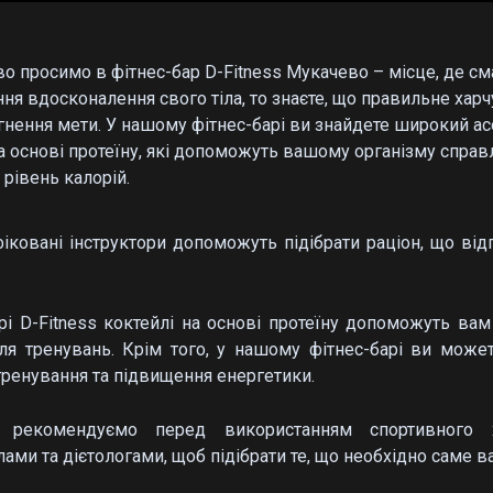
во просимо в фітнес-бар D-Fitness Мукачево – місце, де см
ння вдосконалення свого тіла, то знаєте, що правильне ха
гнення мети. У нашому фітнес-барі ви знайдете широкий ас
а основі протеїну, які допоможуть вашому організму спра
рівень калорій.
фіковані інструктори допоможуть підібрати раціон, що в
арі D-Fitness коктейлі на основі протеїну допоможуть ва
сля тренувань. Крім того, у нашому фітнес-барі ви може
тренування та підвищення енергетики.
 рекомендуємо перед використанням спортивного х
ами та дієтологами, щоб підібрати те, що необхідно саме в