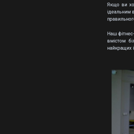
Якщо ви хо
ідеальним в
правильног
Наш фітнес
вмістом бі
найкращих і