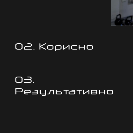
02. Корисно
03.
Результативно