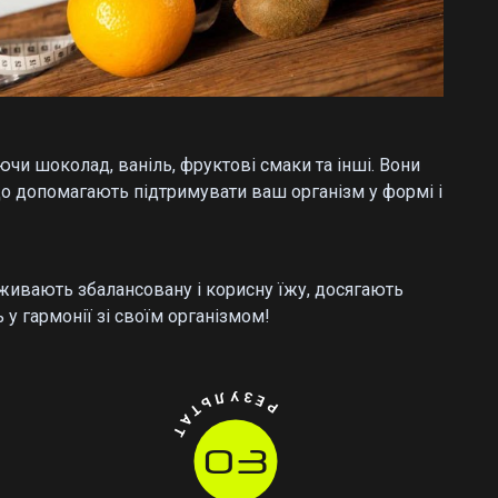
чи шоколад, ваніль, фруктові смаки та інші. Вони
 що допомагають підтримувати ваш організм у формі і
 вживають збалансовану і корисну їжу, досягають
у гармонії зі своїм організмом!
РЕЗУЛЬТАТ
03