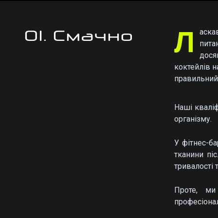
Л
01. Смачно
аска
пита
дося
коктейлів н
правильний 
Наші квалі
організму.
У фітнес-б
тканини пі
тривалості 
Проте, ми
професіонал