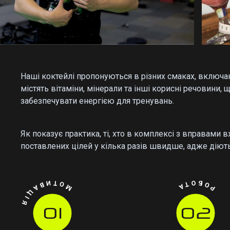
Наші коктейлі пропонуються в різних смаках, включаю
містять вітаміни, мінерали та інші корисні речовини,
забезпечувати енергією для тренувань.
Як показує практика, ті, хто в комплексі з вправами
поставлених цілей у кілька разів швидше, адже діють 
МОТИВАЦІЯ
РОБОТА
01
02