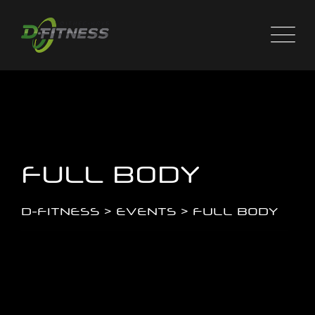
Skip
to
content
FULL BODY
D-FITNESS
>
EVENTS
>
FULL BODY