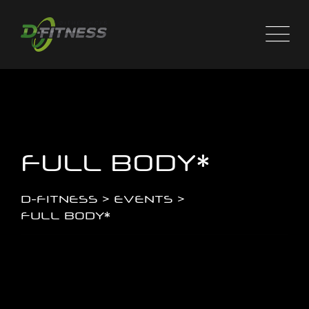
Skip
to
content
FULL BODY*
D-FITNESS
>
EVENTS
>
FULL BODY*