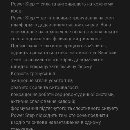
Power Step — сила та витривалість на кожному
кроці
Power Step — це інтенсивне тренування на степ-
платформі з додаванням силових вправ. Воно
спрямоване на комплексне опрацювання всього
тіла та підвищення фізичної витривалості.
Під час заняття активно працюють м’язи ніг,
сідниць, преса та верхньої частини тіла. Високий
темп і різноманітність вправ допомагають
швидко покращувати фізичну форму.
Користь тренування:
зміцнення м’язів усього тіла;
розвиток сили та витривалості;
покращення роботи серцево-судинної системи;
активне спалювання калорій;
формування підтягнутого та спортивного силуету.
Power Step підходить тим, хто хоче поєднати
кардіо та силове навантаження в одному
тренуванні.