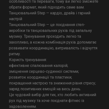
особливості та переваги, тому ви легко зможете
обрати формат, який підходить саме вам.
Танцювальний Step — кардіо, драйв і гарний
настрій
Танцювальний Step — це поєднання степ-
аеробіки та танцювальних рухів під запальну
музику. Тренування проходить легко та
захопливо, а кожна комбінація рухів допомагає
розвивати координацію, витривалість і відчуття
ритму.
Користь тренування:
ефективне спалювання калорій;
зміцнення серцево-судинної системи;
розвиток координації та пластики;
покращення настрою та зниження рівня стресу;
заряд позитивних емоцій на весь день.
Це чудовий вибір для тих, хто любить активний
рух під музику та хоче поєднати фітнес із
задоволенням.