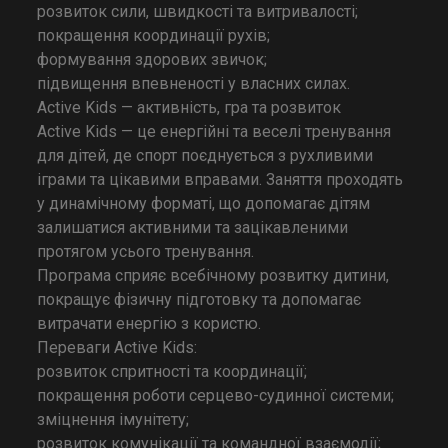
розвиток сили, швидкості та витривалості;
покращення координації рухів;
формування здорових звичок;
підвищення впевненості у власних силах.
Active Kids — активність, гра та розвиток
Active Kids — це енергійні та веселі тренування
для дітей, де спорт поєднується з рухливими
іграми та цікавими вправами. Заняття проходять
у динамічному форматі, що допомагає дітям
залишатися активними та зацікавленими
протягом усього тренування.
Програма сприяє всебічному розвитку дитини,
покращує фізичну підготовку та допомагає
витрачати енергію з користю.
Переваги Active Kids:
розвиток спритності та координації;
покращення роботи серцево-судинної системи;
зміцнення імунітету;
розвиток комунікації та командної взаємодії;