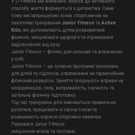
У D-Fitness ми впевнені: любов до активного
способу життя формується з дитинства. Саме
тому ми запрошуємо юних спортсменів на
захопливі тренування
Junior Fitness
та
Active
Kids
, які допомагають дітям розвиватися
фізично, зміцнювати здоров’я та отримувати
задоволення від руху.
Junior Fitness — фітнес для сильних та впевнених
у собі
Junior Fitness — це сучасна програма тренувань
для дітей та підлітків, спрямована на гармонійний
фізичний розвиток. Заняття поєднують вправи на
координацію, силу, витривалість, гнучкість та
загальну фізичну підготовку.
Під час тренувань діти навчаються правильно
рухатися, працювати зі своїм тілом та
розвивають корисні спортивні навички.
Переваги Junior Fitness:
зміцнення м’язів та постави;