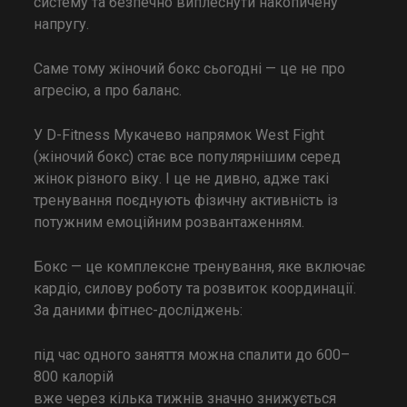
систему та безпечно виплеснути накопичену
напругу.
Саме тому жіночий бокс сьогодні — це не про
агресію, а про баланс.
У D-Fitness Мукачево напрямок West Fight
(жіночий бокс) стає все популярнішим серед
жінок різного віку. І це не дивно, адже такі
тренування поєднують фізичну активність із
потужним емоційним розвантаженням.
Бокс — це комплексне тренування, яке включає
кардіо, силову роботу та розвиток координації.
За даними фітнес-досліджень:
під час одного заняття можна спалити до 600–
800 калорій
вже через кілька тижнів значно знижується