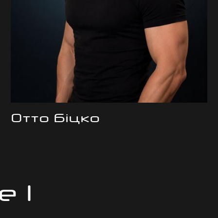
Отто Біцко
e 1