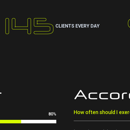
150
CLIENTS EVERY DAY
r
Accor
How often should I exer
80%