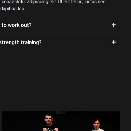
onsectetur adipiscing elit. Ut elit tellus, luctus nec
 dapibus leo.
t to work out?
 strength training?