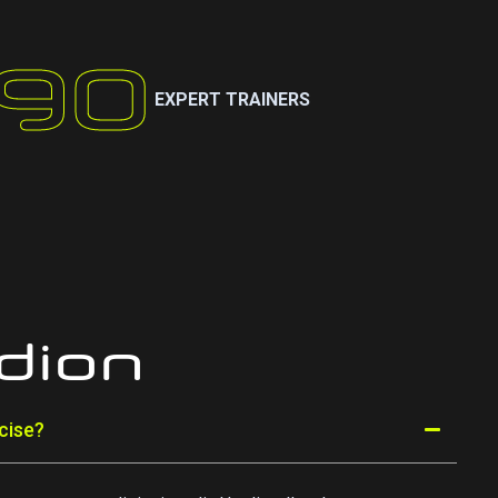
96
EXPERT TRAINERS
dion
cise?