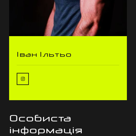
Іван Ільтьо
Особиста
інформація