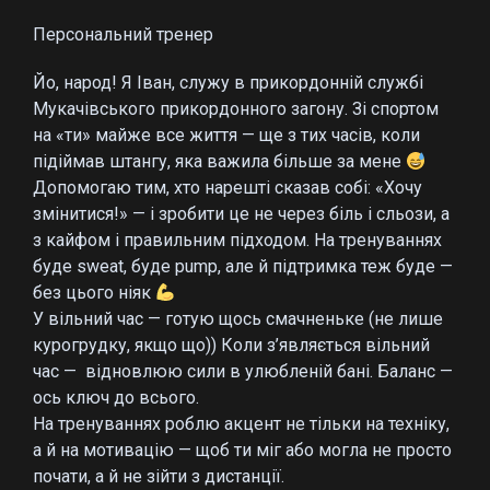
Персональний тренер
Йо, народ! Я Іван, служу в прикордонній службі
Мукачівського прикордонного загону. Зі спортом
на «ти» майже все життя — ще з тих часів, коли
підіймав штангу, яка важила більше за мене
Допомогаю тим, хто нарешті сказав собі: «Хочу
змінитися!» — і зробити це не через біль і сльози, а
з кайфом і правильним підходом. На тренуваннях
буде sweat, буде pump, але й підтримка теж буде —
без цього ніяк
У вільний час — готую щось смачненьке (не лише
курогрудку, якщо що)) Коли з’являється вільний
час — відновлюю сили в улюбленій бані. Баланс —
ось ключ до всього.
На тренуваннях роблю акцент не тільки на техніку,
а й на мотивацію — щоб ти міг або могла не просто
почати, а й не зійти з дистанції.