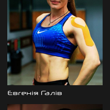
Євгенія Галів