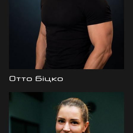
Отто Біцко