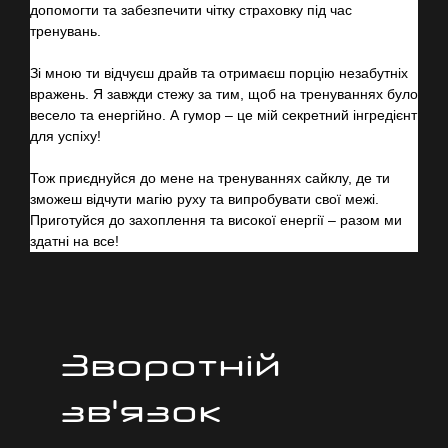
допомогти та забезпечити чітку страховку під час
тренувань.
Зі мною ти відчуєш драйв та отримаєш порцію незабутніх
вражень. Я завжди стежу за тим, щоб на тренуваннях було
весело та енергійно. А гумор – це мій секретний інгредієнт
для успіху!
Тож приєднуйся до мене на тренуваннях сайклу, де ти
зможеш відчути магію руху та випробувати свої межі.
Приготуйся до захоплення та високої енергії – разом ми
здатні на все!
Зворотній
зв'язок