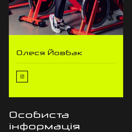
Олеся Йовбак
Особиста
інформація