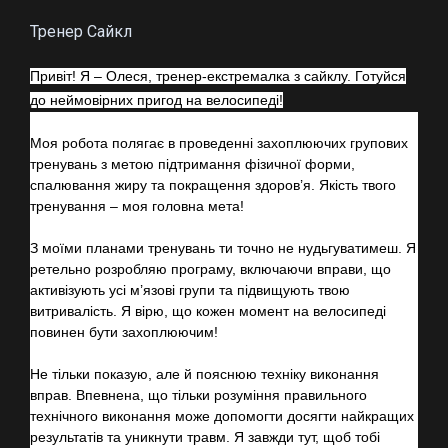
Тренер Сайкл
Привіт! Я – Олеся, тренер-екстремалка з сайклу. Готуйся
до неймовірних пригод на велосипеді!
Моя робота полягає в проведенні захоплюючих групових
тренувань з метою підтримання фізичної форми,
спалювання жиру та покращення здоров’я. Якість твого
тренування – моя головна мета!
З моїми планами тренувань ти точно не нудьгуватимеш. Я
ретельно розробляю програму, включаючи вправи, що
активізують усі м’язові групи та підвищують твою
витривалість. Я вірю, що кожен момент на велосипеді
повинен бути захоплюючим!
Не тільки показую, але й пояснюю техніку виконання
вправ. Впевнена, що тільки розуміння правильного
технічного виконання може допомогти досягти найкращих
результатів та уникнути травм. Я завжди тут, щоб тобі