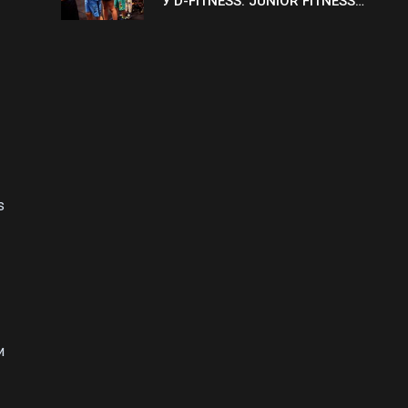
У D-FITNESS: JUNIOR FITNESS
ТА ACTIVE KIDS
s
и