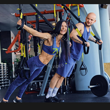
OUR VIDEO
WATCH
.
WATCH
OUR
.
VIDEO