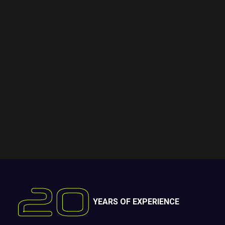
магазино
були впе
перетвор
фітнес-к
Наша ко
зусиль т
мрію. За
з’явився
своє місц
спортивн
20
YEARS OF EXPERIENCE