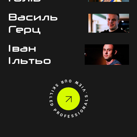
Василь
Герц
Іван
Ільтьо
VIEW OUR SKILLED PROFESSIONALS.