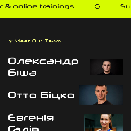
online trainings
Susp
Meet Our Team
Олександр
Біша
Отто Біцко
Євгенія
Галів