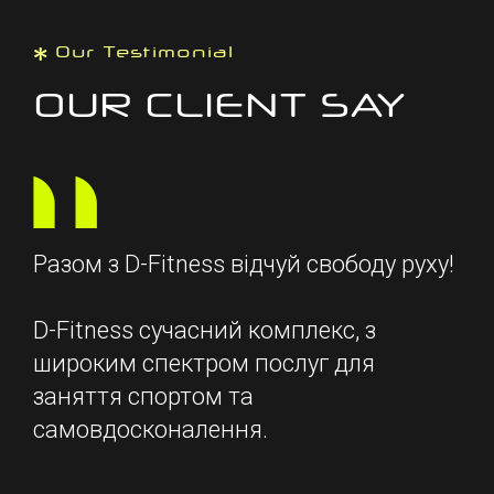
Our Testimonial
OUR CLIENT SAY
з D-Fitness відчуй свободу руху!
Історія 
році з м
ess сучасний комплекс, з
фітнес-к
им спектром послуг для
мешканец
тя спортом та
напрямок
досконалення.
Початок 
будівлею